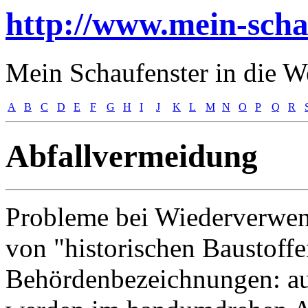
http://www.mein-scha
Mein Schaufenster in die Wel
A
B
C
D
E
F
G
H
I
J
K
L
M
N
O
P
Q
R
Abfallvermeidung
Probleme bei Wiederverwe
von "historischen Baustoff
Behördenbezeichnungen: au