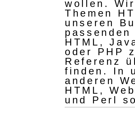
wollen. Wir
Themen HTM
unseren Bu
passenden 
HTML, Java
oder PHP z
Referenz ü
finden. In
anderen W
HTML, Webd
und Perl s