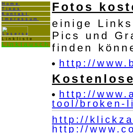
Fotos kost
Home
Tipps
Kontakt
Impressum
einige Links
Pics und Gr
Linkliste
Linktausch
finden könn
http://www.
Kostenlose
http://www.
tool/broken-
http://klickz
http://www.c