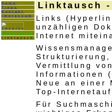
Linktausch -
Home
Tipps
Kontakt
Links (Hyperli
Impressum
unzähligen Dok
Linkliste
Internet mitein
Linktausch
Wissensmanagem
Strukturierung
Vermittlung vo
Informationen 
Neue an einer 
Top-Internetauft
Für Suchmaschi