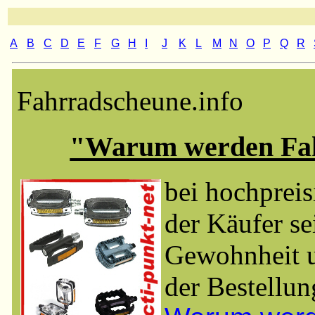
A
B
C
D
E
F
G
H
I
J
K
L
M
N
O
P
Q
R
Fahrradscheune.info
"Warum werden Fahrr
bei hochpreis
der Käufer se
Gewohnheit un
der Bestellung