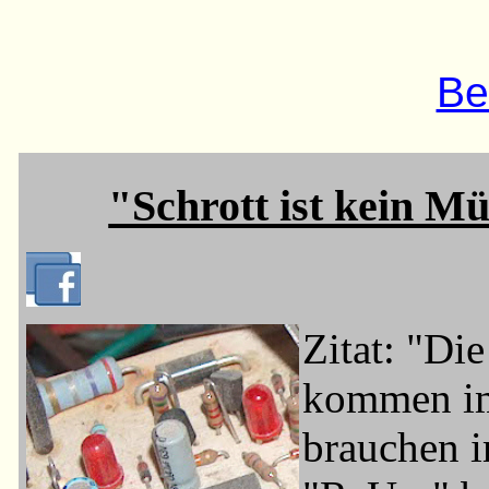
Be
"Schrott ist kein Mül
Zitat: "Di
kommen imm
brauchen i